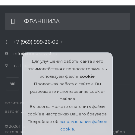
ФРАНШИЗА
+7 (969) 999-26-03
info@nurseassist.ru
Для улучшения работы сайта и его
г. Ломоносов
взаимодействия с пользователями мы
используем файлы
cookie
.
Продолжая работу с сайтом, Вы
разрешаете использование cookie-
файлов.
ПОЛИТИКА КОНФИДЕНЦИАЛЬНОСТИ
Вы всегда можете отключить файлы
ВЕРСИЯ ДЛЯ ПЕЧАТИ
cookie в настройках Вашего браузера.
Подробнее об
использовании файлов
© 2026 Патронажная служба МЦСО «Ассоциация
cookie
.
патронажных работников» в Ломоносове: поиск и подбор